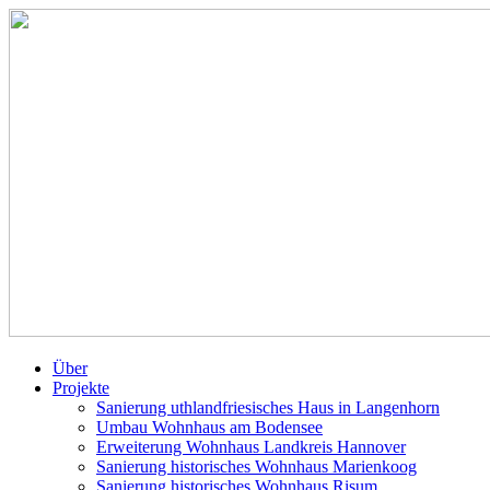
Über
Projekte
Sanierung uthlandfriesisches Haus in Langenhorn
Umbau Wohnhaus am Bodensee
Erweiterung Wohnhaus Landkreis Hannover
Sanierung historisches Wohnhaus Marienkoog
Sanierung historisches Wohnhaus Risum